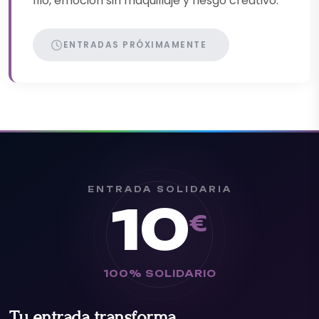
filo, emoción sin maquillaje y riesgo creativo.
ENTRADAS PRÓXIMAMENTE
ENTRADA SOLIDARIA
10
€
100% SOLIDARIO
Tu entrada transforma